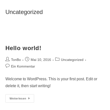
Zum
Inhalt
Uncategorized
springen
>
Uncategorized
Hello world!
Beitrags-
Beitrag
Beitrags-
TonBo
Mai 10, 2016
Uncategorized
Autor:
veröffentlicht:
Kategorie:
Beitrags-
Ein Kommentar
Kommentare:
Welcome to WordPress. This is your first post. Edit or
delete it, then start writing!
Hello
Weiterlesen
World!